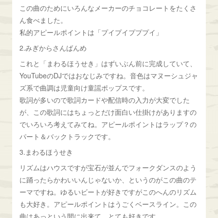
この曲のためにいろんなメーカーのチョコレートをたくさ
ん食べました。
私的アピールポイントは「プイプイプププイ」
2.みぎからさんばんめ
これと「まわるほうせき」はずいぶん前に完成していて、
YouTubeのDJではおなじみですね。音色はマヌーシュジャ
ズ系で曲調は児童向け童謡ポップスです。
歌詞が多いので歌詞カードや配信時の入力が大変でした
が、この歌詞にはちょっとだけ面白い仕掛けがありますの
でいろいろ考えてみてね。アピールポイントはラップ？の
パート＆バックトラックです。
3.まわるほうせき
リズムはハウスですが宝石が並んでフォークダンスのよう
に踊ったらかわいいんじゃないか、というのがこの曲のテ
ーマですね。ゆるいビートが好きですがこのへんのリズム
も大好き。アピールポイントはうごくベースライン。この
曲はあっという間に出来て、とても好きです。