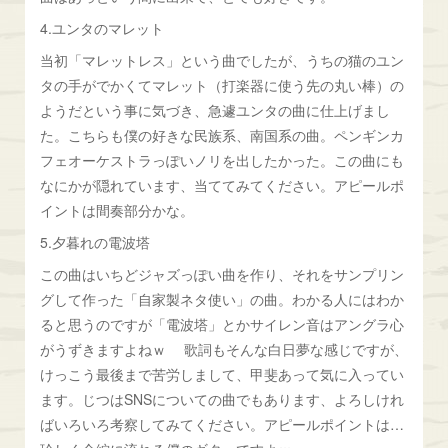
4.ユンタのマレット
当初「マレットレス」という曲でしたが、うちの猫のユン
タの手がでかくてマレット（打楽器に使う先の丸い棒）の
ようだという事に気づき、急遽ユンタの曲に仕上げまし
た。こちらも僕の好きな民族系、南国系の曲。ペンギンカ
フェオーケストラっぽいノリを出したかった。この曲にも
なにかが隠れています、当ててみてください。アピールポ
イントは間奏部分かな。
5.夕暮れの電波塔
この曲はいちどジャズっぽい曲を作り、それをサンプリン
グして作った「自家製ネタ使い」の曲。わかる人にはわか
ると思うのですが「電波塔」とかサイレン音はアングラ心
がうずきますよねｗ 歌詞もそんな白日夢な感じですが、
けっこう最後まで苦労しまして、甲斐あって気に入ってい
ます。じつはSNSについての曲でもあります、よろしけれ
ばいろいろ考察してみてください。アピールポイントは…