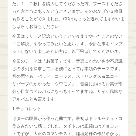
た。１，２枚目を購入してくださった方、ブーストくださ
った方本当にありがとうございます。そのおかげで３枚目
も作ることができました。CDはちょっと遅れてますがいま
しばらくお待ちください！
今回はリリース記念ということで今までやったことのない
「曲解説」をやってみたいと思います。余計な事をインプ
ットしないで楽しみたい方は、以下飛ばしてくださいネ。
今回のテーマは「お菓子」です。音楽にかわいさや不思議
さの系列を探求している僕にとっては本領のテーマです。
音の面でも、パッド、コーラス、ストリングス＆エコー、
リバーブのかかった「ウワモノ」、音楽におけるお菓子部
分が目立つアルバムになっちゃってますね。サイケ風味な
アルバムとも言えます。
1.チョコレット
ギターの即興から作った曲です。最初はドゥルッティ・コ
ラムみたいな感じでした。タイトルは正確にはチョコレー
トですが、大正のロマンチスト、稲垣足穂の作品名から。