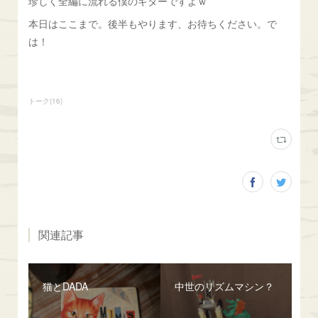
珍しく全編に流れる僕のギターですよｗ
本日はここまで。後半もやります、お待ちください。で
は！
トーク
(
16
)
関連記事
猫とDADA
中世のリズムマシン？