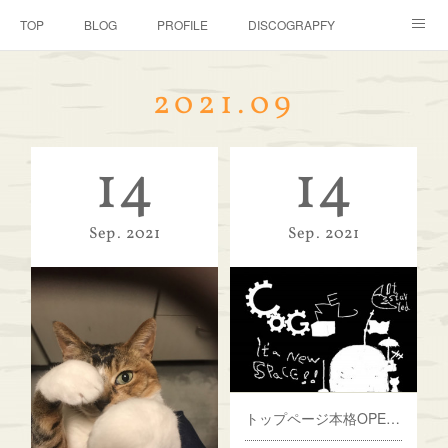
TOP
BLOG
PROFILE
DISCOGRAPFY
GALLERY
DOWNLOAD
にゃんこはともだち
2021
.
09
店長のつぶやき
特設ページ HUP2021のココスキ
14
14
Sep
2021
Sep
2021
トップページ本格OPENしました